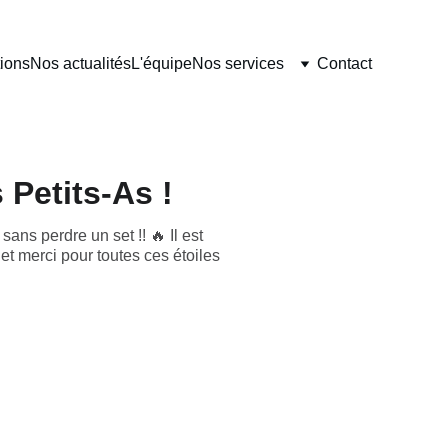
ions
Nos actualités
L'équipe
Nos services
Contact
Petits-As !
ans perdre un set !! 🔥 Il est
t merci pour toutes ces étoiles