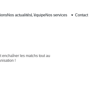
ions
Nos actualités
L'équipe
Nos services
Contact
t enchaîner les matchs tout au
nisation !